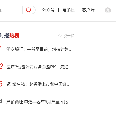
公众号
电子报
客户端
时报
热榜
换一换
浙商银行：—截至目前，增持计划仍在进行中
医疗?设备公司财务总监PK：港通医疗张秋薪酬降幅最大 同比降幅达31.23%
迈‘威’生物：赴香港上市获中国证监会备案通知书，中信证券、海通国际联席保荐
产销两旺 中通—客车9月产量同比增34.57%，销量同比涨36.88%