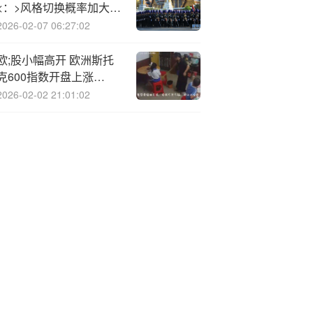
<：>风格切换概率加大
均衡配置为上策
2026-02-07 06:27:02
欧;股小幅高开 欧洲斯托
克600指数开盘上涨
0.15%
2026-02-02 21:01:02