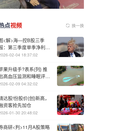
热点
视频
换一换
图<解>海—控B股三季
报：第三季度单季净利润
同比下降0.75%
2026-02-04 18:37:02
苹果升级手?表系{列} 推
出高血压监测和睡眠评分
功能
2026-02-09 04:32:02
精达股!份股价{创}新高，
融资客抢先加仓
2026-01-30 20:48:02
券商研<判>11月A股策略