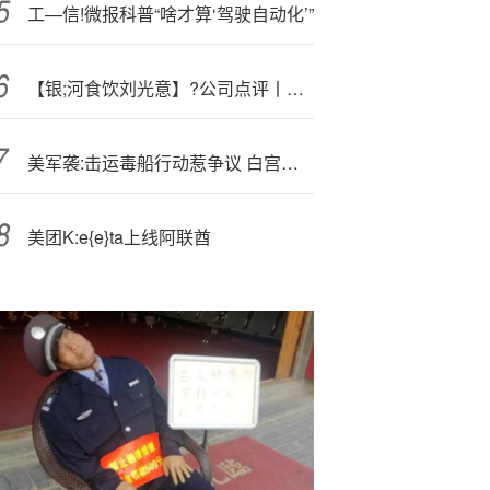
工—信!微报科普“啥才算‘驾驶自动化’”
【银;河食饮刘光意】?公司点评丨洽洽食品 ：主业短期仍有压力，积极布局新渠道与新品类
美军袭:击运毒船行动惹争议 白宫证实曾实施二次打击
美团K:e{e}ta上线阿联酋